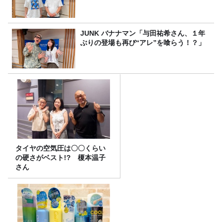
JUNK バナナマン「与田祐希さん、１年
ぶりの登場も再び“アレ”を喰らう！？」
タイヤの空気圧は〇〇くらい
の硬さがベスト!? 榎本温子
さん