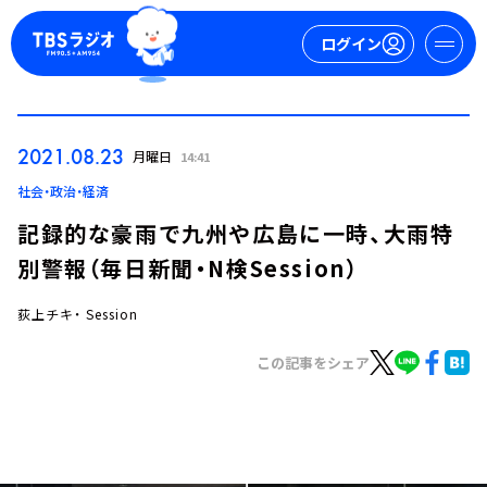
ログイン
マイページ
2021.08.23
月曜日
14:41
新規会員登録
ログイン
社会・政治・経済
記録的な豪雨で九州や広島に一時、大雨特
別警報（毎日新聞・N検Session）
荻上チキ・ Session
この記事をシェア
今日の番組表
週間番組表
トピックス
TBS Podcast