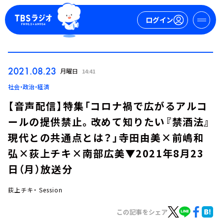
ログイン
マイページ
2021.08.23
月曜日
14:41
新規会員登録
ログイン
社会・政治・経済
【音声配信】特集「コロナ禍で広がるアルコ
ールの提供禁止。改めて知りたい『禁酒法』
現代との共通点とは？」寺田由美×前嶋和
弘×荻上チキ×南部広美▼2021年8月23
日（月）放送分
今日の番組表
週間番組表
荻上チキ・ Session
トピックス
この記事をシェア
TBS Podcast