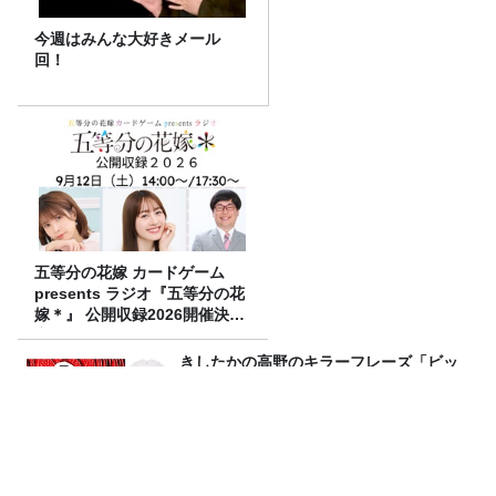
今週はみんな大好きメール
回！
五等分の花嫁 カードゲーム
presents ラジオ『五等分の花
嫁＊』 公開収録2026開催決
定！
きしたかの高野のキラーフレーズ「ビッ
グサンダー喝！！」Ｔシャツ新作が発売
決定！
工場勤務から17億再生へ——『モナキ』