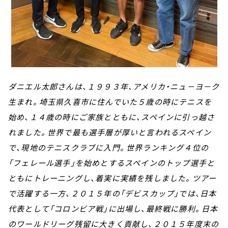
ダニエル太郎さんは、１９９３年、アメリカ・ニュ－ヨ－ク
生まれ。埼玉県久喜市に住んでいた５歳の時にテニスを
始め、１４歳の時にご家族とともに、スペインに引っ越さ
れました。世界で最も選手層が厚いと言われるスペイン
で、
現地のテニスクラブに入門。世界ランキング４位の
「フェレール選手」を始めとするスペインのトップ選手と
ともにトレーニングし、着実に実績を残しました。ツアー
で活躍する一方、２０１５年の「デビスカップ」では、日本
代表として「コロンビア戦」に出場し、最終戦に勝利。日本
のワールドリーグ残留に大きく貢献し、２０１５年度末の