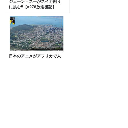
ジェーン・スーがスイカ割り
に挑む‼【#278放送後記】
日本のアニメがアフリカで人
気の理由とは？エンタメ社会
学者が語るアフリカ市場のリ
アル
放送後記＆「『ねこずみ・うささわ』販
売開始！」
特集「ニュース座談会」木村草太×奥村
奈津美