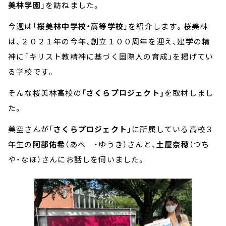
美林学園
」を訪ねました。
今週は「
桜美林中学校・高等学校
」を紹介します。桜美林
は、２０２１年の今年、創立１００周年を迎え、建学の精
神に「キリスト教精神に基づく国際人の育成」を掲げてい
る学校です。
そんな桜美林高校の
「さくらプロジェクト」
を取材しまし
た。
美空さんが「
さくらプロジェクト
」に所属している高校３
年生の
阿部佑希
（あべ ・ゆうき）さんと、
土屋奈穂
（つち
や・なほ）さんにお話しを伺いました。