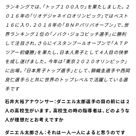
ランキングでは、「トップ１００入り」を果たしました。２
０１６年の「リオデジャネイロオリンピック」ではベスト
１６に入り、２０１８年の「ＢＮＰパリバオープン」で、世
界ランキング１位の「ノバク・ジョコビッチ選手」に勝利
して注目され、さらにイスタンブールオープンで「ＡＴＰ
ツアー初優勝」を果たし、日本人男子として４人目の快挙
を成し遂げました。今年は「東京２０２０オリンピック」
に出場。「日本男子トップ選手」として、錦織圭選手や西岡
良仁選手らと共に世界のトップレベルで活躍している選
手です
石井大裕アナウンサー：ダニエル太郎選手の目の前には２
人の高校生がいます。高校生の時の指導者は、どのような
人が理想だとお考えですか
ダニエル太郎さん：それは一人一人によると思うのです