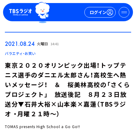
ログイン
マイページ
2021.08.24
火曜日
14:41
新規会員登録
ログイン
バラエティ・お笑い
東京２０２０オリンピック出場！トップテ
ニス選手のダニエル太郎さん！高校生へ熱
いメッセージ！ ＆ 桜美林高校の「さくら
プロジェクト」 放送後記 ８月２３日放
送分▼石井大裕×山本楽×嘉蓮（TBSラジ
今日の番組表
オ ・月曜２１時～）
週間番組表
トピックス
TOMAS presents High School a Go Go!!
TBS Podcast