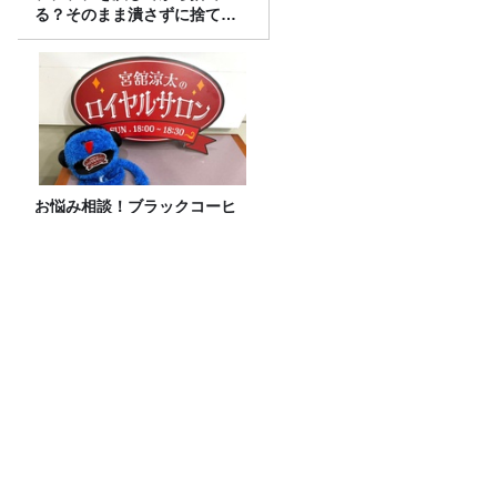
る？そのまま潰さずに捨て
る？
お悩み相談！ブラックコーヒ
ーを克服できた理由は？
8月4日のカーボーイは生放送！ゲストは
「真空ジェシカ」！
【暑さ対策に！】この1本で夏を乗り切
れ！ スースースプレー頂上決戦2026！