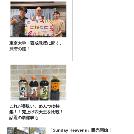
東京大学・西成教授に聞く、
渋滞の謎！
これが美味い、めんつゆ特
集！！売上げ四天王を比較！
話題の唐船峡も
「Sunday Heavens」販売開始！