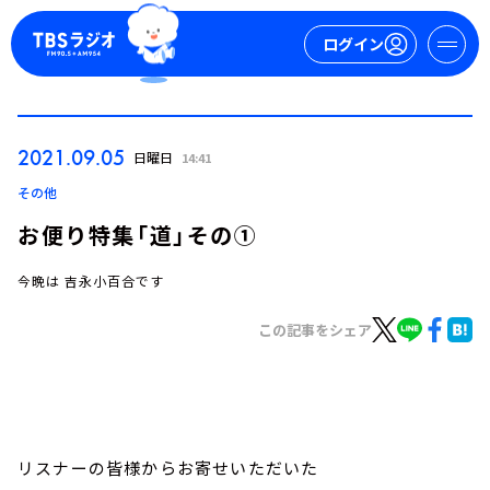
ログイン
マイページ
2021.09.05
日曜日
14:41
新規会員登録
ログイン
その他
お便り特集「道」その①
今晩は 吉永小百合です
この記事をシェア
今日の番組表
週間番組表
トピックス
リスナーの皆様からお寄せいただいた
TBS Podcast