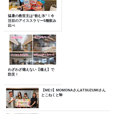
猛暑の救世主は“飲む氷”！今
注目のアイススラリー5種飲み
比べ
わざわざ備えない【備え】で
防災！
【ME:I】MOMONAさん&TSUZUMIさん
とこねくと🌺