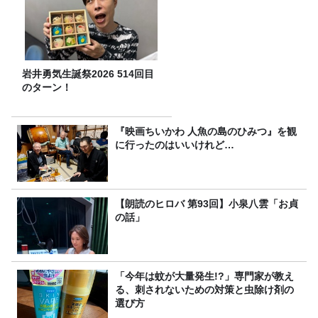
岩井勇気生誕祭2026 514回目
のターン！
『映画ちいかわ 人魚の島のひみつ』を観
に行ったのはいいけれど…
【朗読のヒロバ 第93回】小泉八雲「お貞
の話」
「今年は蚊が大量発生!?」専門家が教え
る、刺されないための対策と虫除け剤の
選び方