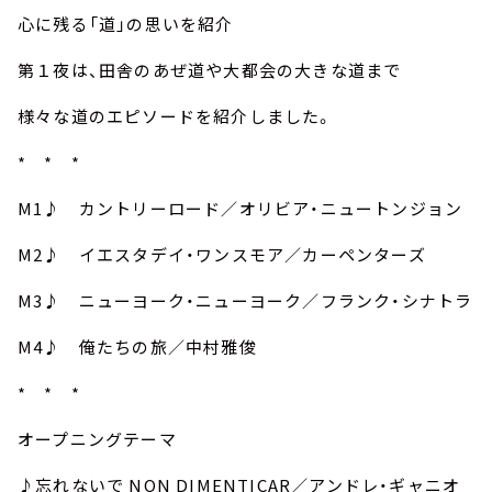
お知らせ
心に残る「道」の思いを紹介
イベント・グッズ
YouTube
第１夜は、田舎のあぜ道や大都会の大きな道まで
会社情報
様々な道のエピソードを紹介しました。
* * *
M1♪ カントリーロード／オリビア・ニュートンジョン
M2♪ イエスタデイ・ワンスモア／カーペンターズ
M3♪ ニューヨーク・ニューヨーク／フランク・シナトラ
M4♪ 俺たちの旅／中村雅俊
* * *
オープニングテーマ
♪忘れないで NON DIMENTICAR／アンドレ・ギャニオ