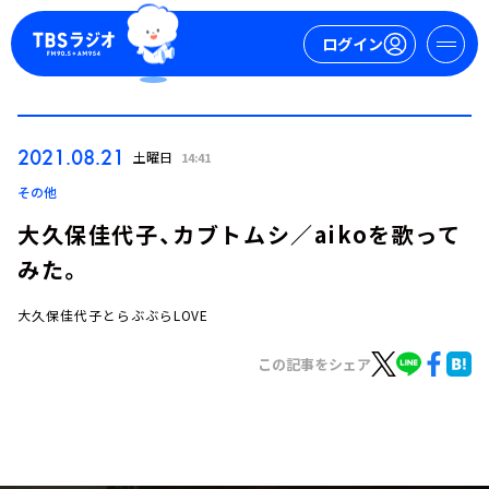
ログイン
マイページ
2021.08.21
土曜日
14:41
新規会員登録
ログイン
その他
大久保佳代子、カブトムシ／aikoを歌って
みた。
大久保佳代子とらぶぶらLOVE
この記事をシェア
今日の番組表
週間番組表
トピックス
TBS Podcast