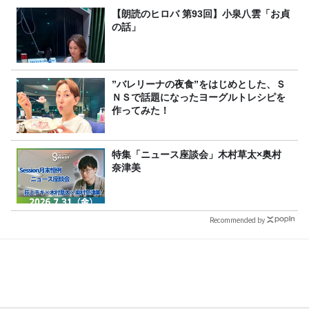
【朗読のヒロバ 第93回】小泉八雲「お貞
の話」
”バレリーナの夜食”をはじめとした、Ｓ
ＮＳで話題になったヨーグルトレシピを
作ってみた！
特集「ニュース座談会」木村草太×奥村
奈津美
Recommended by