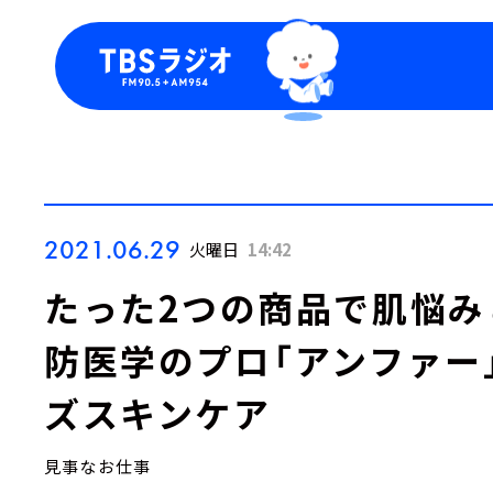
今日の番組表
トピッ
週間番組表
TBS
Podca
お知ら
2021.06.29
火曜日
14:42
たった2つの商品で肌悩み
防医学のプロ「アンファー
ズスキンケア
見事なお仕事