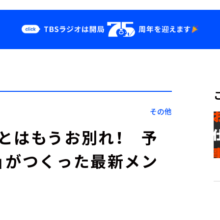
クス
イベント・グッ
ズ
st
YouTube
せ
会社情報
その他
とはもうお別れ！ 予
」がつくった最新メン