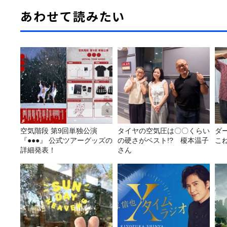
あわせて読みたい
空気階段 第9回単独公演
タイヤの空気圧は〇〇くらい
ダ
『●●●』 公式ツアーグッズの
の硬さがベスト!? 榎本温子
こ
詳細発表！
さん