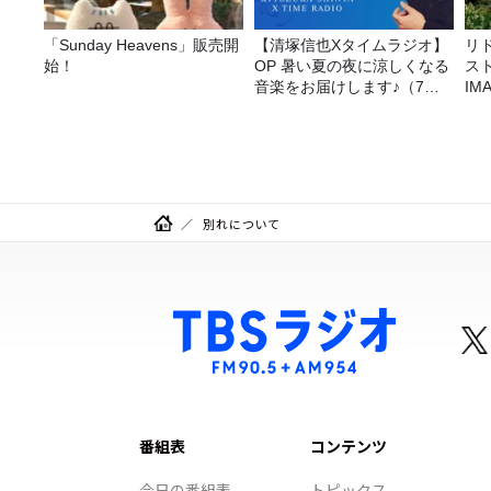
「Sunday Heavens」販売開
【清塚信也Xタイムラジオ】
リ
始！
OP 暑い夏の夜に涼しくなる
ス
音楽をお届けします♪（7月
I
31日放送分）
リ
別れについて
番組表
コンテンツ
今日の番組表
トピックス