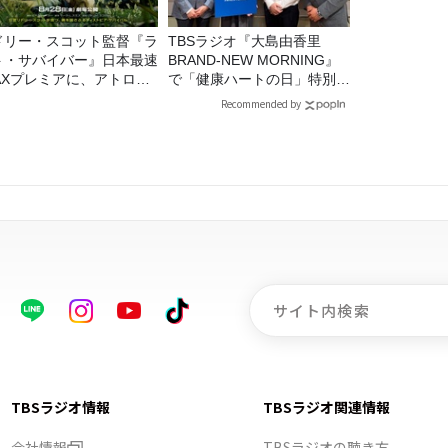
ドリー・スコット監督『ラ
TBSラジオ『大島由香里
ト・サバイバー』日本最速
BRAND-NEW MORNING』
MAXプレミアに、アトロク
で「健康ハートの日」特別企
スナー60名をご招待！
画を8/10（月）に放送
Recommended by
TBSラジオ情報
TBSラジオ関連情報
会社情報
TBSラジオの聴き方