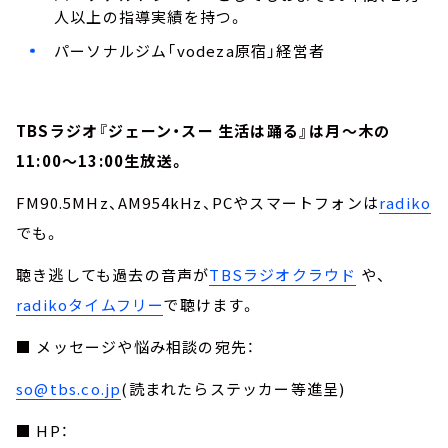
人以上の指導実績を持つ。
パーソナルジム「vodeza原宿」経営者
TBSラジオ『ジェーン・スー 生活は踊る』は月～木の
11:00～13:00生放送。
FM90.5MHz、AM954kHz、PCやスマートフォンは
radiko
でも。
聴き逃しても過去の音声が
TBSラジオクラウド
や、
radikoタイムフリー
で聴けます。
■ メッセージや悩み相談の宛先：
so@tbs.co.jp
(読まれたらステッカー等進呈)
■ HP：