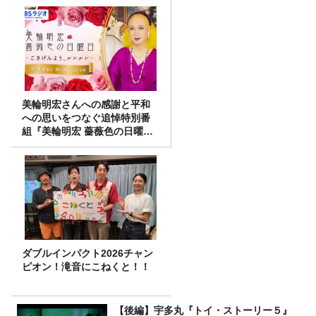
美輪明宏さんへの感謝と平和
への思いをつなぐ追悼特別番
組『美輪明宏 薔薇色の日曜日
～ごきげんよう、ルンルン
～』8/9（日）16時放送
ダブルインパクト2026チャン
ピオン！滝音にこねくと！！
【後編】宇多丸『トイ・ストーリー５』