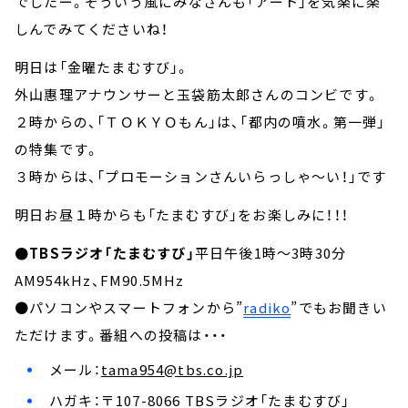
でしたー。そういう風にみなさんも「アート」を気楽に楽
しんでみてくださいね！
明日は「金曜たまむすび」。
外山惠理アナウンサーと玉袋筋太郎さんのコンビです。
２時からの、
「ＴＯＫＹＯもん」は、「
都内の噴水。第一弾
」
の特集です。
３時からは、
「プロモーションさんいらっしゃ～い！」です
明日お昼１時からも「たまむすび」をお楽しみに！！！
●TBSラジオ「たまむすび」
平日午後1時～3時30分
AM954kHz、FM90.5MHz
●パソコンやスマートフォンから”
radiko
”でもお聞きい
ただけます。番組への投稿は・・・
メール：
tama954@tbs.co.jp
ハガキ：〒107-8066 TBSラジオ「たまむすび」