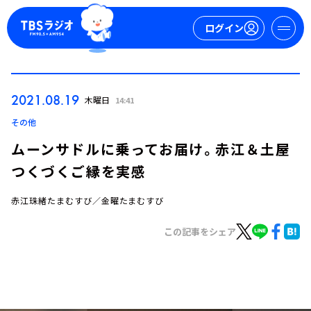
ログイン
マイページ
2021.08.19
木曜日
14:41
新規会員登録
ログイン
その他
ムーンサドルに乗ってお届け。赤江＆土屋
つくづくご縁を実感
赤江珠緒たまむすび／金曜たまむすび
この記事をシェア
今日の番組表
週間番組表
トピックス
TBS Podcast