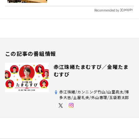
Recommended by
この記事の番組情報
赤江珠緒たまむすび／金曜たま
むすび
赤江珠緒/カンニング竹山/山里亮太/博
多大吉/土屋礼央/外山惠理/玉袋筋太郎