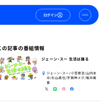
ログイン
この記事の番組情報
ジェーン・スー 生活は踊る
ジェーン・スー/小笠原亘/山内あ
ゆ/杉山真也/宇賀神メグ/堀井美
香