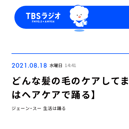
今日の番組表
トピッ
週間番組表
TBS
Podca
お知ら
2021.08.18
水曜日
14:41
どんな髪の毛のケアしてま
はヘアケアで踊る】
ジェーン・スー 生活は踊る