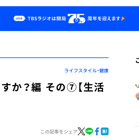
クス
イベント・グッ
ズ
st
YouTube
せ
会社情報
ライフスタイル・健康
すか？編 その⑦【生活
この記事をシェア