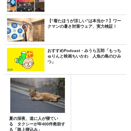
【“着たほうが涼しい”は本当か？】ワー
クマンの暑さ対策ウェア、実力検証！
おすすめPodcast・みうら五郎「もっち
ゅりんと映画ちいかわ 人魚の島のひみ
つ」
夏の深夜、道に人が寝てい
る タクシーが年400件救助す
る「路上寝込み」