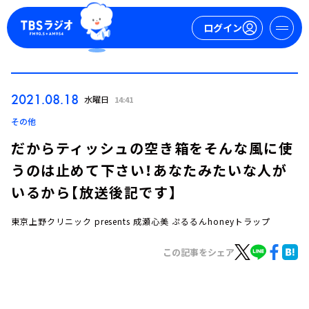
ログイン
マイページ
2021.08.18
水曜日
14:41
新規会員登録
ログイン
その他
だからティッシュの空き箱をそんな風に使
うのは止めて下さい！あなたみたいな人が
いるから【放送後記です】
東京上野クリニック presents 成瀬心美 ぷるるんhoneyトラップ
今日の番組表
この記事をシェア
週間番組表
トピックス
TBS Podcast