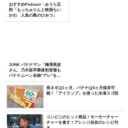
おすすめPodcast・みうら五
郎「もっちゅりんと映画ちい
かわ 人魚の島のひみつ」
JUNK バナナマン「梅澤美波
さん、乃木坂卒業後初登場も
バナナムーン名物“アレ”を喰
らう」
長ネギは1ヶ月、バナナは4ヶ月保存可
能！「アイラップ」を使った冷凍スゴ技
コンビニのヒット商品！モーモーチャー
チャーを食す！アレンジ自在のレシピ付
き