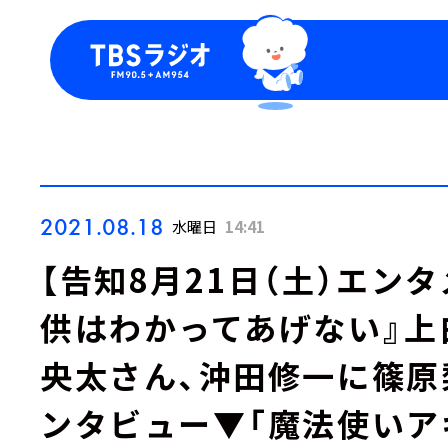
今日の番組表
トピッ
週間番組表
TBS
Podca
お知ら
2021.08.18
水曜日
14:41
【告知8月21日（土）エンタメ
供はわかってあげない』上
央太さん、沖田修一に篠原
ンタビュー▼「魔法使いア