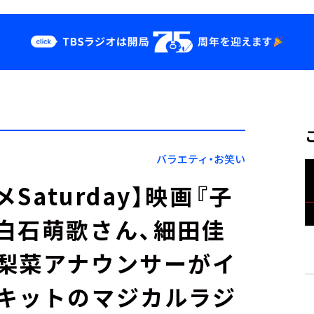
クス
イベント・グッ
ズ
st
YouTube
せ
会社情報
バラエティ・お笑い
Saturday】映画『子
白石萌歌さん、細田佳
梨菜アナウンサーがイ
キットのマジカルラジ