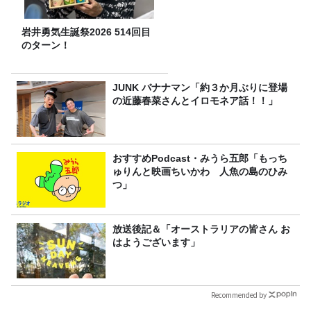
岩井勇気生誕祭2026 514回目
のターン！
JUNK バナナマン「約３か月ぶりに登場
の近藤春菜さんとイロモネア話！！」
おすすめPodcast・みうら五郎「もっち
ゅりんと映画ちいかわ 人魚の島のひみ
つ」
放送後記＆「オーストラリアの皆さん お
はようございます」
Recommended by