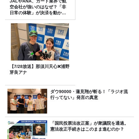
JALやANA、カード業界で航
空会社が強いのはなぜ？「非
日常の体験」が決済を動かす
理由
【7/28放送】那須川天心❌浦野
芽良アナ
ダウ90000・蓮見翔が斬る！「ラジオ流
行ってない」発言の真意
「国民投票法改正案」が衆議院を通過。
憲法改正手続きはこのまま進むのか？