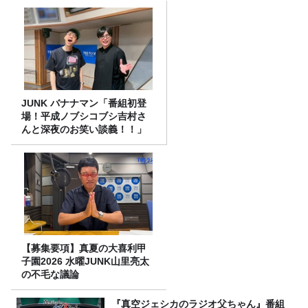
JUNK バナナマン「番組初登
場！平成ノブシコブシ吉村さ
んと深夜のお笑い談義！！」
【募集要項】真夏の大喜利甲
子園2026 水曜JUNK山里亮太
の不毛な議論
『真空ジェシカのラジオ父ちゃん』番組