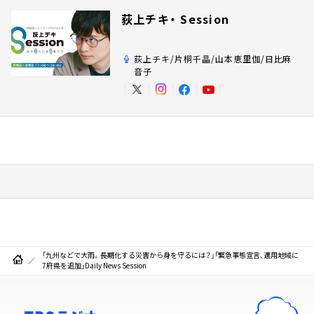
荻上チキ・ Session
荻上チキ/片桐千晶/山本恵里伽/日比麻
音子
「九州などで大雨。長期化する災害から身を守るには？」「緊急事態宣言、適用地域に
7府県を追加」Daily News Session