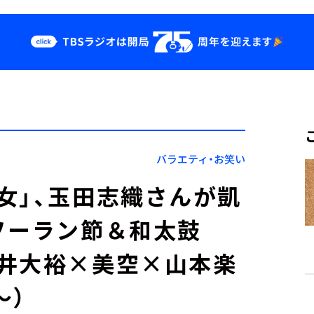
クス
イベント・グッ
ズ
st
YouTube
せ
会社情報
バラエティ・お笑い
女」、玉田志織さんが凱
ソーラン節＆和太鼓
井大裕×美空×山本楽
～）