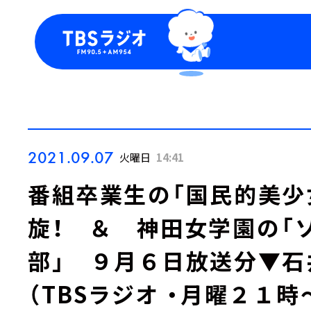
今日の番組表
トピッ
週間番組表
TBS
Podca
お知ら
2021.09.07
火曜日
14:41
番組卒業生の「国民的美少
旋！ ＆ 神田女学園の「
部」 ９月６日放送分▼石
（TBSラジオ ・月曜２１時