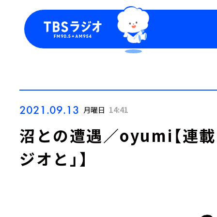
今日の番組表
トピッ
週間番組表
TBS
Podca
お知ら
2021.09.13
月曜日
14:41
沼との遭遇／oyumi【連
ジオと」】