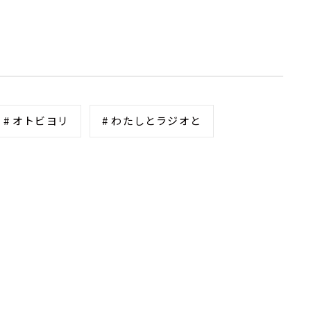
# オトビヨリ
# わたしとラジオと