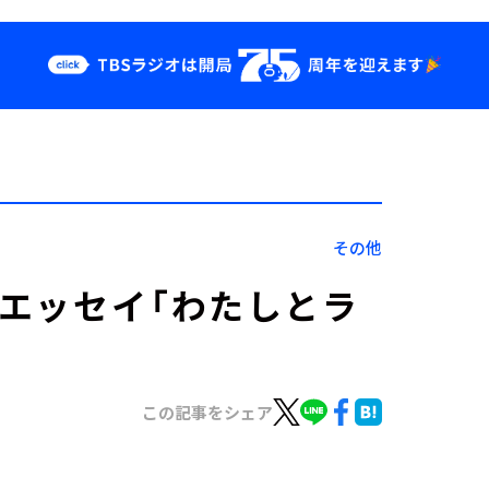
クス
イベント・グッ
ズ
st
YouTube
せ
会社情報
その他
載エッセイ「わたしとラ
この記事をシェア