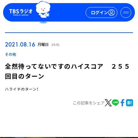
ログイン
マイページ
2021.08.16
月曜日
14:41
新規会員登録
ログイン
その他
全然待ってないですのハイスコア ２５５
回目のターン
ハライチのターン！
この記事をシェア
今日の番組表
週間番組表
トピックス
TBS Podcast