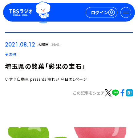
ログイン
マイページ
2021.08.12
木曜日
14:41
新規会員登録
ログイン
その他
埼玉県の銘菓「彩果の宝石」
いすゞ自動車 presents 檀れい 今日の1ページ
この記事をシェア
今日の番組表
週間番組表
トピックス
TBS Podcast