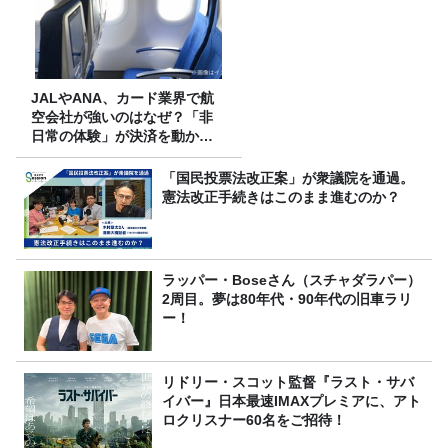
JALやANA、カード業界で航
空会社が強いのはなぜ？「非
日常の体験」が決済を動かす
理由
「国民投票法改正案」が衆議院を通過。
憲法改正手続きはこのまま進むのか？
ラッパー・Boseさん（スチャダラパー）
2周目。夢は80年代・90年代の旧車ラリ
ー！
リドリー・スコット監督『ラスト・サバ
イバー』日本最速IMAXプレミアに、アト
ロクリスナー60名をご招待！