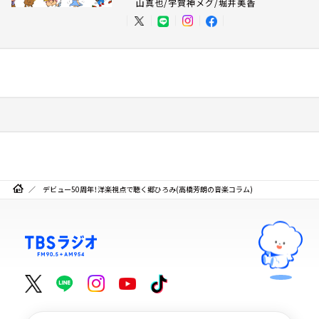
山真也/宇賀神メグ/堀井美香
デビュー50周年！洋楽視点で聴く郷ひろみ(高橋芳朗の音楽コラム)