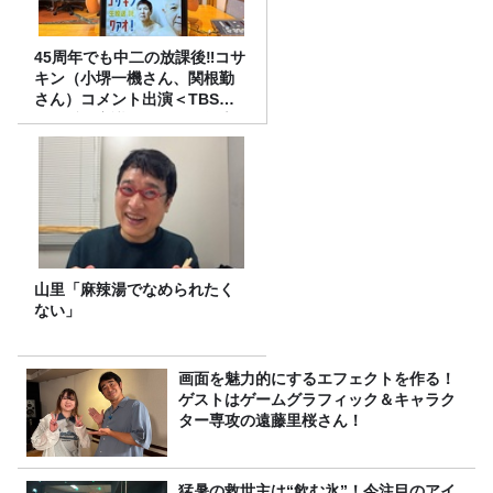
45周年でも中二の放課後‼コサ
キン（小堺一機さん、関根勤
さん）コメント出演＜TBSラ
ジオ番組審議会からのご報告
＞
山里「麻辣湯でなめられたく
ない」
画面を魅力的にするエフェクトを作る！
ゲストはゲームグラフィック＆キャラク
ター専攻の遠藤里桜さん！
猛暑の救世主は“飲む氷”！今注目のアイ