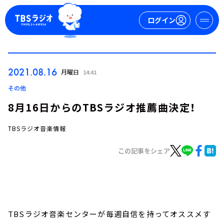
ログイン
マイページ
2021.08.16
月曜日
14:41
新規会員登録
ログイン
その他
8月16日からのTBSラジオ推薦曲決定！
TBSラジオ音楽情報
この記事をシェア
今日の番組表
週間番組表
トピックス
TBSラジオ音楽センターが毎週自信を持ってオススメす
TBS Podcast