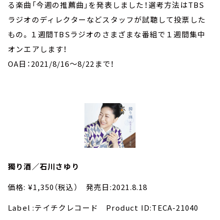
お知らせ
る楽曲「今週の推薦曲」を発表しました！選考方法はTBS
イベント・グッズ
ラジオのディレクターなどスタッフが試聴して投票した
YouTube
もの。１週間TBSラジオのさまざまな番組で１週間集中
会社情報
オンエアします！
OA日：2021/8/16～8/22まで！​
獨り酒／石川さゆり
価格: ¥1,350（税込） 発売日:2021.8.18
Label :テイチクレコード Product ID:
TECA-21040