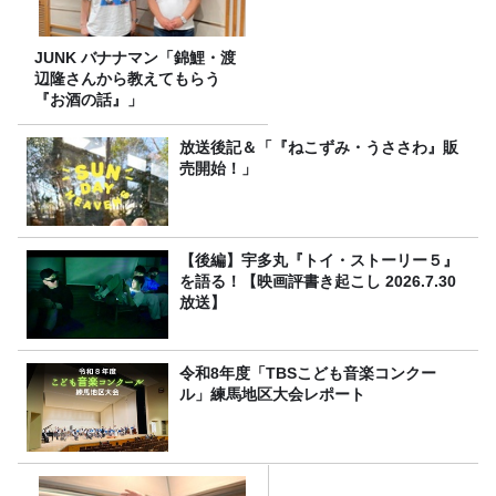
JUNK バナナマン「錦鯉・渡
辺隆さんから教えてもらう
『お酒の話』」
放送後記＆「『ねこずみ・うささわ』販
売開始！」
【後編】宇多丸『トイ・ストーリー５』
を語る！【映画評書き起こし 2026.7.30
放送】
令和8年度「TBSこども音楽コンクー
ル」練馬地区大会レポート