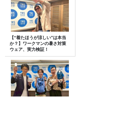
【“着たほうが涼しい”は本当
か？】ワークマンの暑さ対策
ウェア、実力検証！
122か国へ渡ったイモトアヤコ
さんのカバンには、１本３役
で 普段使いも防災にもなる最
強の棒が入っていた！
「イモトのスク水着問題」は「プラダを
着た悪魔2」だ！