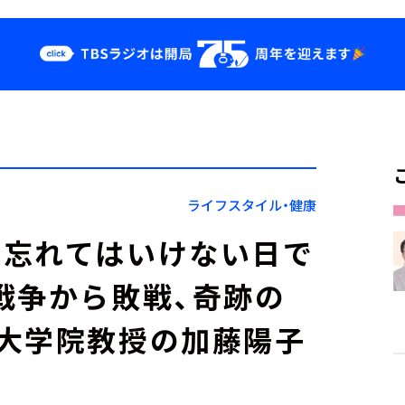
クス
イベント・グッ
ズ
st
YouTube
せ
会社情報
ライフスタイル・健康
て忘れてはいけない日で
戦争から敗戦、奇跡の
大学院教授の加藤陽子