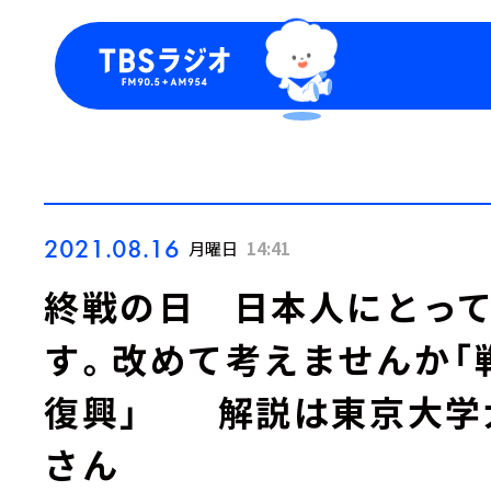
今日の番組表
トピッ
週間番組表
TBS
Podca
お知ら
2021.08.16
月曜日
14:41
終戦の日 日本人にとっ
す。改めて考えませんか「
復興」 解説は東京大学
さん