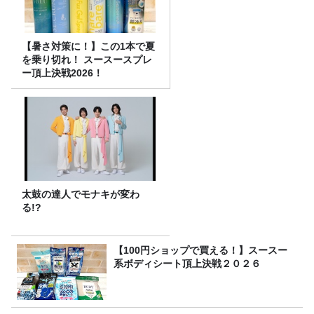
【暑さ対策に！】この1本で夏
を乗り切れ！ スースースプレ
ー頂上決戦2026！
太鼓の達人でモナキが変わ
る!?
【100円ショップで買える！】スースー
系ボディシート頂上決戦２０２６