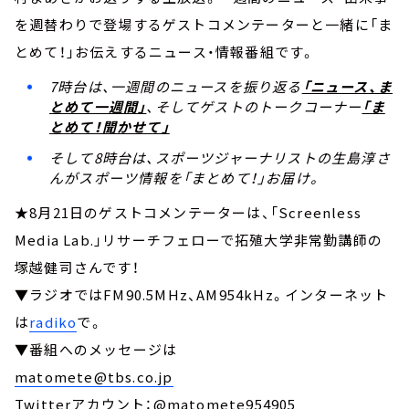
を週替わりで登場するゲストコメンテーターと一緒に「ま
とめて！」お伝えするニュース・情報番組です。
7時台は、一週間のニュースを振り返る
「ニュース、ま
とめて一週間」
、そしてゲストのトークコーナー
「ま
とめて！聞かせて」
そして8時台は、スポーツジャーナリストの生島淳さ
んがスポーツ情報を「まとめて！」お届け。
★8月21日のゲストコメンテーターは、「Screenless
Media Lab.」リサーチフェローで拓殖大学非常勤講師の
塚越健司さんです！
▼ラジオではFM90.5MHz、AM954kHz。インターネット
は
radiko
で。
▼番組へのメッセージは
matomete@tbs.co.jp
Twitterアカウント：@matomete954905