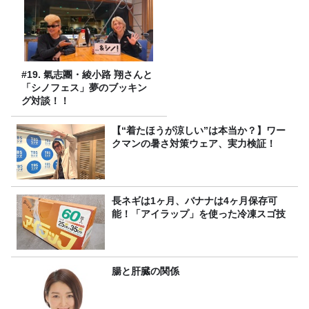
#19. 氣志團・綾小路 翔さんと
「シノフェス」夢のブッキン
グ対談！！
【“着たほうが涼しい”は本当か？】ワー
クマンの暑さ対策ウェア、実力検証！
長ネギは1ヶ月、バナナは4ヶ月保存可
能！「アイラップ」を使った冷凍スゴ技
腸と肝臓の関係