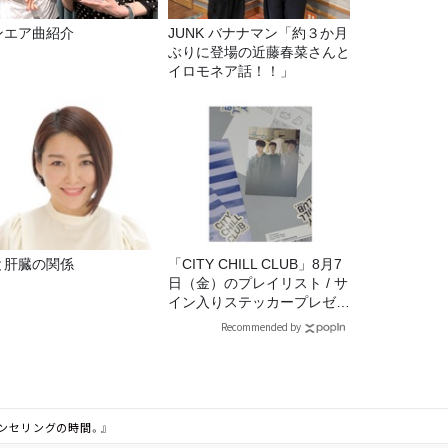
ンエア曲紹介
JUNK バナナマン「約３か月
ぶりに登場の近藤春菜さんと
イロモネア話！！」
と肝臓の関係
「CITY CHILL CLUB」8月7
日（金）のプレイリスト / サ
イン入りステッカープレゼン
ト有り
Recommended by
ウンセリングの時間。』