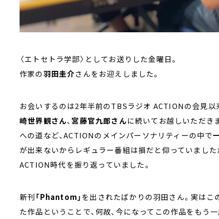
〈エトセトラ学部〉としてお送りした金曜日。
作家の
羽田圭介
さんをお迎えしました。
お会いするのは2年半前のTBSラジオ ACTIONの会見以
崎世界観さん
、
宮藤官九郎さん
に続いてお越しいただき
への道など、ACTIONのメインパーソナリティーの中で
が出来ないからレギュラー番組は損だと仰っていました
ACTION時代を振り返っていました。
新刊
「Phantom」
を出されたばかりの羽田さん。実はこの
た作品ということで、何故、今になってこの作品をもう一