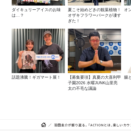
ダイキュリーアイスのお味
夏こそ始めどきの観葉植物！
オ
は…？
オザキフラワーパークが凄す
ぎた！
話題沸騰！ギガマート展！
【募集要項】真夏の大喜利甲
腸
子園2026 水曜JUNK山里亮
太の不毛な議論
羽田圭介が振り返る。『ACTIONとは、楽しいカ