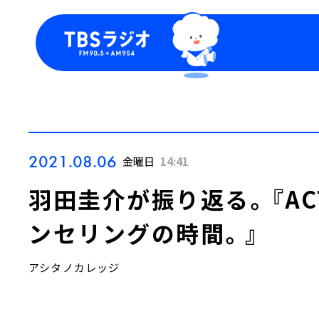
今日の番組表
トピッ
週間番組表
TBS
Podca
お知ら
2021.08.06
金曜日
14:41
羽田圭介が振り返る。『AC
ンセリングの時間。』
アシタノカレッジ