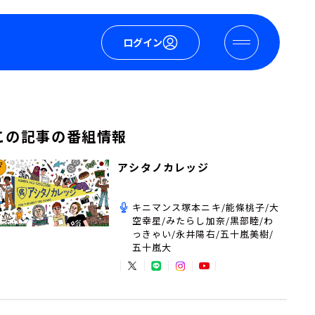
ログイン
この記事の番組情報
アシタノカレッジ
キニマンス塚本ニキ/能條桃子/大
空幸星/みたらし加奈/黒部睦/わ
っきゃい/永井陽右/五十嵐美樹/
五十嵐大