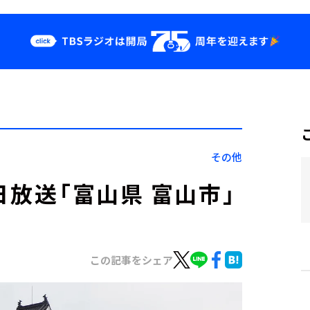
クス
イベント・グッ
ズ
st
YouTube
せ
会社情報
その他
6日放送「富山県 富山市」
この記事をシェア