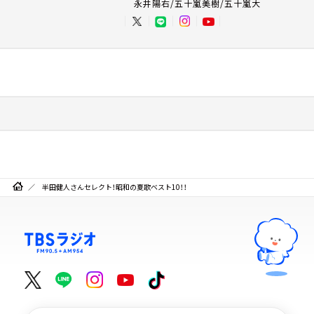
永井陽右/五十嵐美樹/五十嵐大
半田健人さんセレクト！昭和の夏歌ベスト10！！