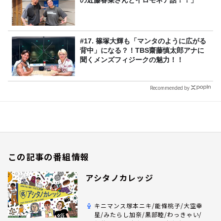
#17. 篠塚大輝も「マンタのように広がる
背中」になる？！TBS齋藤慎太郎アナに
聞くメンズフィジークの魅力！！
Recommended by
この記事の番組情報
アシタノカレッジ
キニマンス塚本ニキ/能條桃子/大空幸
星/みたらし加奈/黒部睦/わっきゃい/