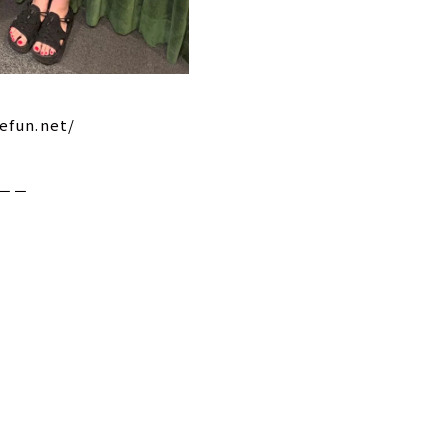
fun.net/
－－