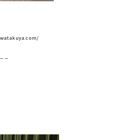
takuya.com/
－－