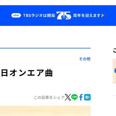
クス
イベント・グッ
ズ
st
YouTube
せ
会社情報
その他
月15日オンエア曲
この記事をシェア