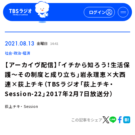
ログイン
マイページ
2021.08.13
金曜日
14:41
新規会員登録
ログイン
社会・政治・経済
【アーカイヴ配信】「イチから知ろう！生活保
護～その制度と成り立ち」岩永理恵×大西
連×荻上チキ（TBSラジオ「荻上チキ・
Session-22」2017年2月7日放送分）
荻上チキ・ Session
今日の番組表
週間番組表
この記事をシェア
トピックス
TBS Podcast