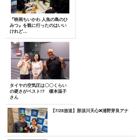
『映画ちいかわ 人魚の島のひ
みつ』を観に行ったのはいい
けれど…
タイヤの空気圧は〇〇くらい
の硬さがベスト!? 榎本温子
さん
【7/28放送】那須川天心❌浦野芽良アナ