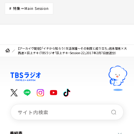
# 特集＝Main Session
【アーカイヴ配信】「イチから知ろう！生活保護～その制度と成り立ち」岩永理恵×大
西連×荻上チキ（TBSラジオ「荻上チキ・Session-22」2017年2月7日放送分）
番組表