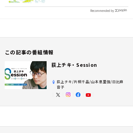
Recommended by
この記事の番組情報
荻上チキ・ Session
荻上チキ/片桐千晶/山本恵里伽/日比麻
音子