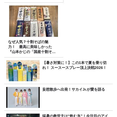
なぜ人気？十割そばの魅
力！ 最高に美味しかった
『山本かじの「国産十割そ
ば」』とは？【十割そば10種
食べ比べ】
【暑さ対策に！】この1本で夏を乗り切
れ！ スースースプレー頂上決戦2026！
妄想散歩へ出発！サカイJr.が愛を語る
猛暑の救世主は“飲む氷”！今注目のアイ