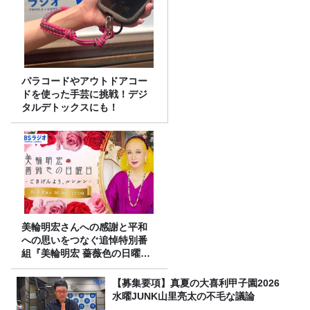
パラコードやアウトドアコー
ドを使った手芸に挑戦！デジ
タルデトックスにも！
美輪明宏さんへの感謝と平和
への思いをつなぐ追悼特別番
組『美輪明宏 薔薇色の日曜日
～ごきげんよう、ルンルン
～』8/9（日）16時放送
【募集要項】真夏の大喜利甲子園2026
水曜JUNK山里亮太の不毛な議論