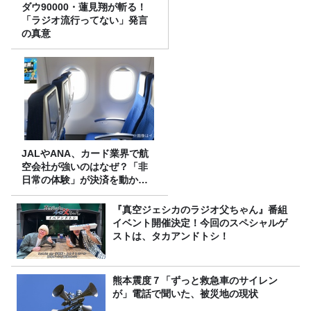
ダウ90000・蓮見翔が斬る！
「ラジオ流行ってない」発言
の真意
JALやANA、カード業界で航
空会社が強いのはなぜ？「非
日常の体験」が決済を動かす
理由
『真空ジェシカのラジオ父ちゃん』番組
イベント開催決定！今回のスペシャルゲ
ストは、タカアンドトシ！
熊本震度７「ずっと救急車のサイレン
が」電話で聞いた、被災地の現状