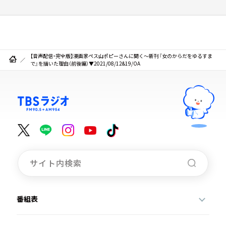
【音声配信・完全版】漫画家ペス山ポピーさんに聞く～新刊『女のからだをゆるすま
で』を描いた理由（前後編）▼2021/08/12&19/OA
番組表