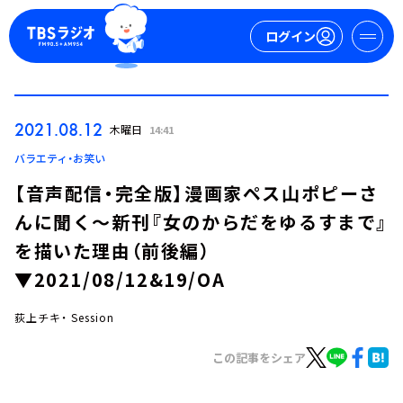
ログイン
マイページ
2021.08.12
木曜日
14:41
新規会員登録
ログイン
バラエティ・お笑い
【音声配信・完全版】漫画家ペス山ポピーさ
んに聞く～新刊『女のからだをゆるすまで』
を描いた理由（前後編）
▼2021/08/12&19/OA
荻上チキ・ Session
今日の番組表
週間番組表
この記事をシェア
トピックス
TBS Podcast