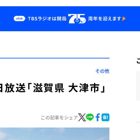
クス
イベント・グッ
ズ
st
YouTube
せ
会社情報
その他
9日放送「滋賀県 大津市」
この記事をシェア