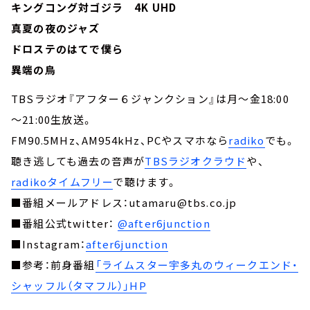
キングコング対ゴジラ 4K UHD
真夏の夜のジャズ
ドロステのはてで僕ら
異端の鳥
TBSラジオ『アフター６ジャンクション』は月～金18:00
～21:00生放送。
FM90.5MHz、AM954kHz、PCやスマホなら
radiko
でも。
聴き逃しても過去の音声が
TBSラジオクラウド
や、
radikoタイムフリー
で聴けます。
■番組メールアドレス：utamaru@tbs.co.jp
■番組公式twitter：
@after6junction
■Instagram：
after6junction
■参考：前身番組
「ライムスター宇多丸のウィークエンド・
シャッフル（タマフル）」HP