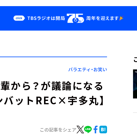
クス
イベント・グッ
ズ
st
YouTube
せ
会社情報
バラエティ・お笑い
後輩から？が議論になる
バットREC×宇多丸】
この記事をシェア