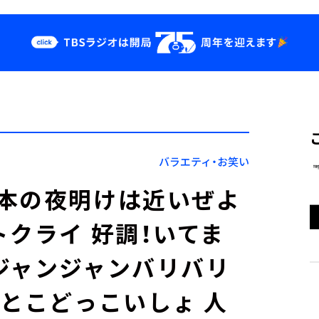
クス
イベント・グッ
ズ
st
YouTube
せ
会社情報
バラエティ・お笑い
本の夜明けは近いぜよ
トクライ 好調！いてま
ジャンジャンバリバリ
んとこどっこいしょ 人