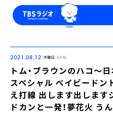
今日の番組表
トピッ
週間番組表
TBS
Podca
お知ら
2021.08.12
木曜日
14:41
トム・ブラウンのハコ～日
スペシャル ベイビードン
え打線 出します出します
ドカンと一発！夢花火 う