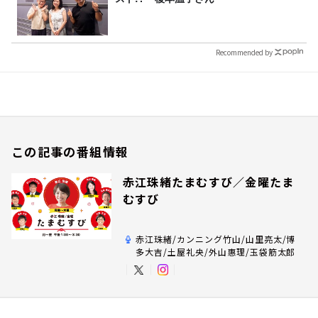
Recommended by
この記事の番組情報
赤江珠緒たまむすび／金曜たま
むすび
赤江珠緒/カンニング竹山/山里亮太/博
多大吉/土屋礼央/外山惠理/玉袋筋太郎