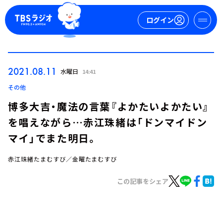
ログイン
マイページ
2021.08.11
水曜日
14:41
新規会員登録
ログイン
その他
博多大吉・魔法の言葉『よかたいよかたい』
を唱えながら…赤江珠緒は「ドンマイドン
マイ」でまた明日。
赤江珠緒たまむすび／金曜たまむすび
今日の番組表
この記事をシェア
週間番組表
トピックス
TBS Podcast