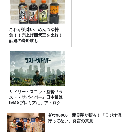
これが美味い、めんつゆ特
集！！売上げ四天王を比較！
話題の唐船峡も
リドリー・スコット監督『ラ
スト・サバイバー』日本最速
IMAXプレミアに、アトロクリ
スナー60名をご招待！
ダウ90000・蓮見翔が斬る！「ラジオ流
行ってない」発言の真意