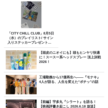
「CITY CHILL CLUB」8月5日
（水）のプレイリスト/ サイン
入りステッカープレゼント有
り
【頭皮のニオイにも】頭もヒンヤリ快適
に！スースー系ヘッドスプレー 頂上決戦
2026！
工場勤務から17億再生へ——『モナキ』
4人が語る、人生を変えた“ポチッ”の話
【前編】宇多丸『シラート』を語る！
【映画評書き起こし 2026.6.18 放送】