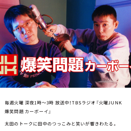
お知らせ
イベント・グッズ
YouTube
会社情報
毎週火曜 深夜1時～3時 放送中！TBSラジオ『火曜JUNK
爆笑問題 カーボーイ』
太田のトークに田中のつっこみと笑いが響きわたる。