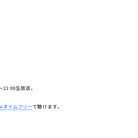
21:00生放送。
。
ikoタイムフリー
で聴けます。