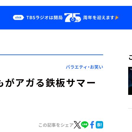
クス
イベント・グッ
ズ
st
YouTube
せ
会社情報
バラエティ・お笑い
、誰もがアガる鉄板サマー
この記事をシェア