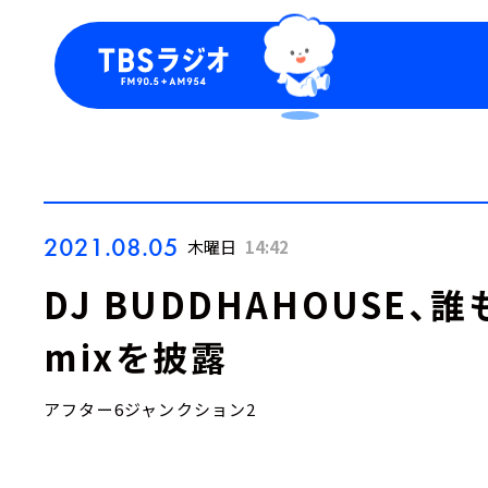
今日の番組表
トピッ
週間番組表
TBS
Podca
お知ら
2021.08.05
木曜日
14:42
DJ BUDDHAHOUSE
mixを披露
アフター6ジャンクション2