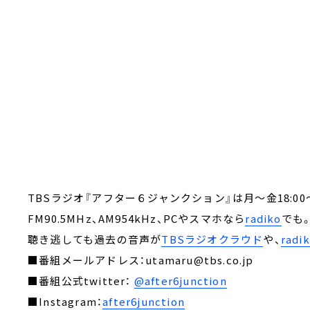
TBSラジオ『アフター６ジャンクション』は月～金18:00～
FM90.5MHz、AM954kHz、PCやスマホなら
radiko
でも
聴き逃しても過去の音声が
TBSラジオクラウド
や、
rad
■番組メールアドレス：utamaru@tbs.co.jp
■番組公式twitter：
@after6junction
■Instagram：
after6junction