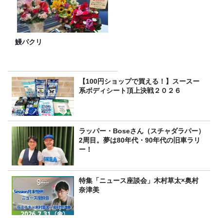
鰻パクリ
【100円ショップで買える！】スースー
系ボディシート頂上決戦２０２６
ラッパー・Boseさん（スチャダラパー）
2周目。夢は80年代・90年代の旧車ラリ
ー！
特集「ニュース座談会」木村草太×奥村
奈津美