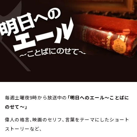
お知らせ
イベント・グッズ
YouTube
会社情報
毎週土曜夜9時から放送中の
「明日へのエール～ことばに
のせて～」
偉人の格言、映画のセリフ、言葉をテーマにしたショート
ストーリーなど、