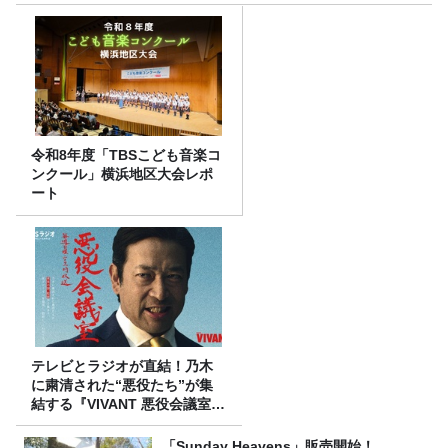
令和8年度「TBSこども音楽コ
ンクール」横浜地区大会レポ
ート
テレビとラジオが直結！乃木
に粛清された“悪役たち”が集
結する『VIVANT 悪役会議室』
7/26(日)23時スタート！
「Sunday Heavens」販売開始！