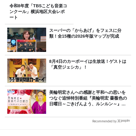
令和8年度「TBSこども音楽コ
ンクール」横浜地区大会レポ
ート
スーパーの「からあげ」をフェスに分
類！全15種の2026年版マップが完成
8月4日のカーボーイは生放送！ゲストは
「真空ジェシカ」！
美輪明宏さんへの感謝と平和への思いを
つなぐ追悼特別番組『美輪明宏 薔薇色の
日曜日～ごきげんよう、ルンルン～』
8/9（日）16時放送
Recommended by