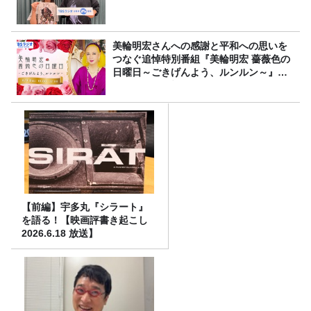
美輪明宏さんへの感謝と平和への思いを
つなぐ追悼特別番組『美輪明宏 薔薇色の
日曜日～ごきげんよう、ルンルン～』
8/9（日）16時放送
【前編】宇多丸『シラート』
を語る！【映画評書き起こし
2026.6.18 放送】