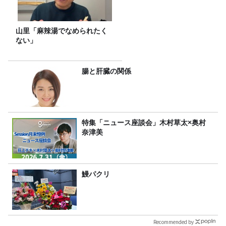
山里「麻辣湯でなめられたく
ない」
腸と肝臓の関係
特集「ニュース座談会」木村草太×奥村
奈津美
鰻パクリ
Recommended by