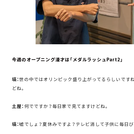
今週のオープニング漫才は「メダルラッシュPart2」
塙：
世の中ではオリンピック盛り上がってるらしいです
どね。
土屋：
何でですか？毎日家で見てますけどね。
塙：
嘘でしょ？夏休みですよ？テレビ消して子供に毎日び