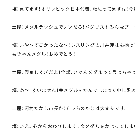
塙：
見てます！オリンピック日本代表、頑張ってますね！
土屋：
メダルラッシュでいいだろ！メダリストみんなブー
塙：
いや～すごかったな～！レスリングの川井姉妹も揃っ
もきゃんメダル！おめでとう！
土屋：
興奮しすぎだよ！全部、きゃんメダルって言っちゃっ
塙：
あ～、すいません！金メダルをかんでしまって申し訳
土屋：
河村たかし市長か！そっちのかむは大丈夫です。
塙：
いえ。心からおわびします。金メダルをかじってしま