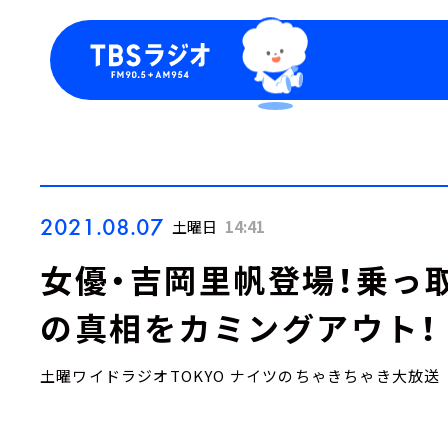
今日の番組表
トピッ
週間番組表
TBS
Podca
お知ら
2021.08.07
土曜日
14:41
女優・吉岡里帆登場！乗っ
の真相をカミングアウト！
土曜ワイドラジオTOKYO ナイツのちゃきちゃき大放送