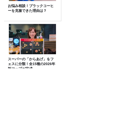
お悩み相談！ブラックコーヒ
ーを克服できた理由は？
スーパーの「からあげ」をフ
ェスに分類！全15種の2026年
版マップが完成
放送後記＆「小学生の水筒の中身と65歳
の大恋愛」
【ME:I】MOMONAさん&TSUZUMIさん
とこねくと🌺