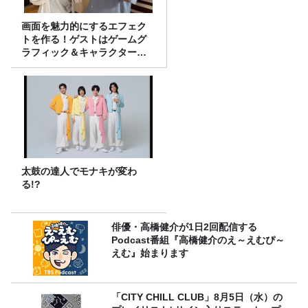
画面を魅力的にするエフェク
トを作る！ゲストはゲームグ
ラフィック＆キャラクター専
攻の遠藤里桜さん！
太鼓の達人でモナキが変わ
る!?
俳優・高橋健介が1日2回配信する
Podcast番組『高橋健介のえ～えむぴ～
えむ』始まります
「CITY CHILL CLUB」8月5日（水）の