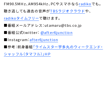
FM90.5MHz、AM954kHz、PCやスマホなら
radiko
でも。
聴き逃しても過去の音声が
TBSラジオクラウド
や、
radikoタイムフリー
で聴けます。
■番組メールアドレス：utamaru@tbs.co.jp
■番組公式twitter：
@after6junction
■Instagram：
after6junction
■参考：前身番組
「ライムスター宇多丸のウィークエンド・
シャッフル（タマフル）」HP