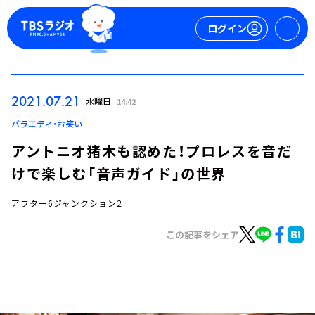
ログイン
マイページ
2021.07.21
水曜日
14:42
新規会員登録
ログイン
バラエティ・お笑い
アントニオ猪木も認めた！プロレスを音だ
けで楽しむ「音声ガイド」の世界
アフター6ジャンクション2
この記事をシェア
今日の番組表
週間番組表
トピックス
TBS Podcast