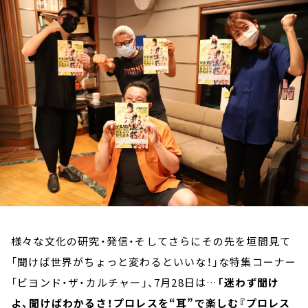
お知らせ
イベント・グッズ
YouTube
会社情報
様々な文化の研究・発信・そしてさらにその先を垣間見て
「聞けば世界がちょっと変わるといいな！」な特集コーナー
「ビヨンド・ザ・カルチャー」、7月28日は…
「迷わず聞け
よ、聞けばわかるさ！プロレスを“耳”で楽しむ『プロレス