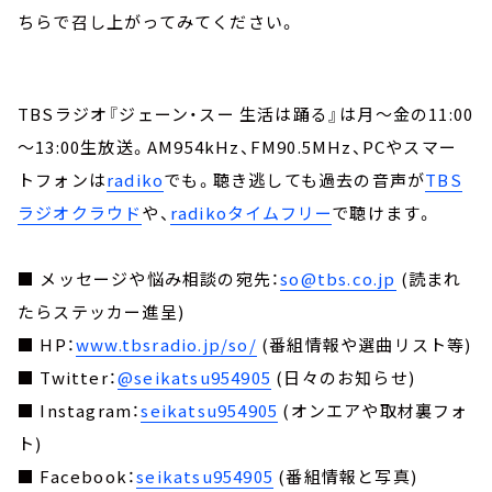
ちらで召し上がってみてください。
TBSラジオ『ジェーン・スー 生活は踊る』は月～金の11:00
～13:00生放送。AM954kHz、FM90.5MHz、PCやスマー
トフォンは
radiko
でも。聴き逃しても過去の音声が
TBS
ラジオクラウド
や、
radikoタイムフリー
で聴けます。
■ メッセージや悩み相談の宛先：
so@tbs.co.jp
(読まれ
たらステッカー進呈)
■ HP：
www.tbsradio.jp/so/
(番組情報や選曲リスト等)
■ Twitter：
@seikatsu954905
(日々のお知らせ)
■ Instagram：
seikatsu954905
(オンエアや取材裏フォ
ト)
■ Facebook：
seikatsu954905
(番組情報と写真)