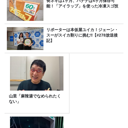
長ネギは1ヶ月、バナナは4ヶ月保存可
能！「アイラップ」を使った冷凍スゴ技
リポーターは本仮屋ユイカ！ジェーン・
スーがスイカ割りに挑む‼【#278放送後
記】
山里「麻辣湯でなめられたく
ない」