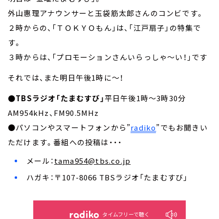
外山惠理アナウンサーと玉袋筋太郎さんのコンビです。
２時からの、
「ＴＯＫＹＯもん」は、「江戸扇子」の特集で
す。
３時からは、
「プロモーションさんいらっしゃ～い！」です
それでは、また明日午後1時に～！
●TBSラジオ「たまむすび」
平日午後1時～3時30分
AM954kHz、FM90.5MHz
●パソコンやスマートフォンから”
radiko
”でもお聞きい
ただけます。番組への投稿は・・・
メール：
tama954@tbs.co.jp
ハガキ：〒107-8066 TBSラジオ「たまむすび」
タイムフリーで聴く