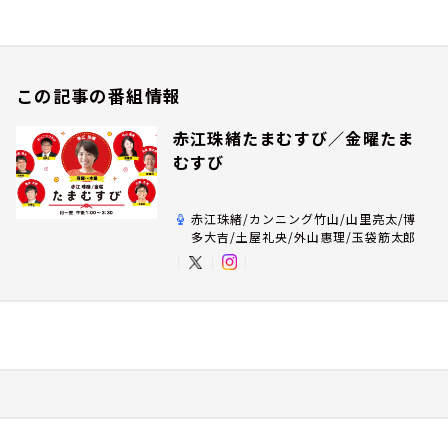
この記事の番組情報
赤江珠緒たまむすび／金曜たま
むすび
赤江珠緒/カンニング竹山/山里亮太/博
多大吉/土屋礼央/外山惠理/玉袋筋太郎