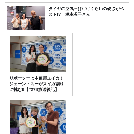
タイヤの空気圧は〇〇くらいの硬さがベ
スト!? 榎本温子さん
リポーターは本仮屋ユイカ！
ジェーン・スーがスイカ割り
に挑む‼【#278放送後記】