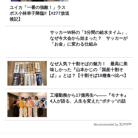
ユイカ「一番の強敵！」ラス
ボス小林幸子降臨‼【#277放送
後記】
サッカーW杯の「3分間の給水タイム」、
なぜ今大会から始まった？ サッカーが
「お金」に変わる仕組み
なぜ人気？十割そばの魅力！ 最高に美
味しかった『山本かじの「国産十割そ
ば」』とは？【十割そば10種食べ比べ】
工場勤務から17億再生へ——『モナキ』
4人が語る、人生を変えた“ポチッ”の話
Recommended by