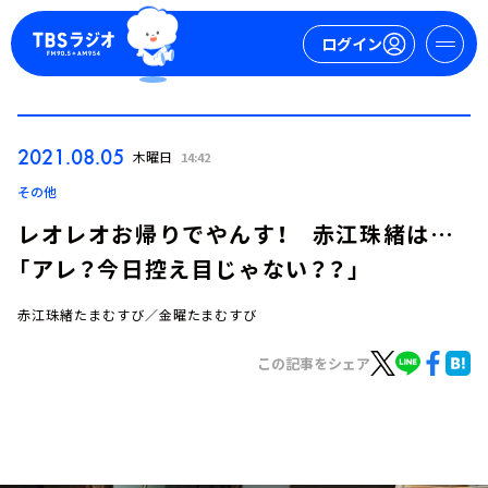
ログイン
マイページ
2021.08.05
木曜日
14:42
新規会員登録
ログイン
その他
レオレオお帰りでやんす！ 赤江珠緒は…
「アレ？今日控え目じゃない？？」
赤江珠緒たまむすび／金曜たまむすび
この記事をシェア
今日の番組表
週間番組表
トピックス
TBS Podcast