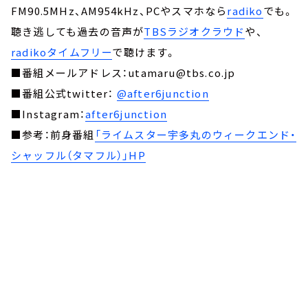
FM90.5MHz、AM954kHz、PCやスマホなら
radiko
でも。
聴き逃しても過去の音声が
TBSラジオクラウド
や、
radikoタイムフリー
で聴けます。
■番組メールアドレス：utamaru@tbs.co.jp
■番組公式twitter：
@after6junction
■Instagram：
after6junction
■参考：前身番組
「ライムスター宇多丸のウィークエンド・
シャッフル（タマフル）」HP