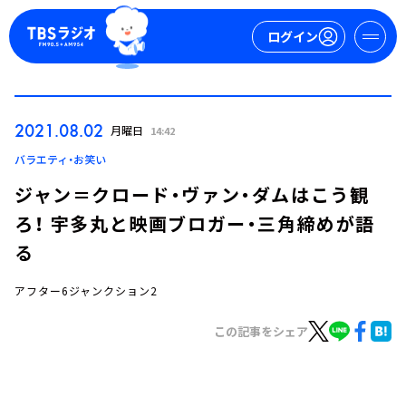
ログイン
マイページ
2021.08.02
月曜日
14:42
新規会員登録
ログイン
バラエティ・お笑い
ジャン＝クロード・ヴァン・ダムはこう観
ろ！ 宇多丸と映画ブロガー・三角締めが語
る
アフター6ジャンクション2
今日の番組表
この記事をシェア
週間番組表
トピックス
TBS Podcast