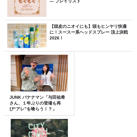
― プレイリスト
【頭皮のニオイにも】頭もヒンヤリ快適
に！スースー系ヘッドスプレー 頂上決戦
2026！
JUNK バナナマン「与田祐希
さん、１年ぶりの登場も再
び“アレ”を喰らう！？」