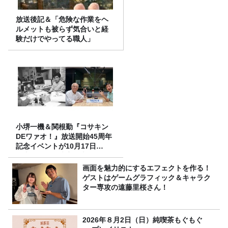
放送後記＆「危険な作業をヘ
ルメットも被らず気合いと経
験だけでやってる職人」
小堺一機＆関根勤『コサキン
DEワァオ！』放送開始45周年
記念イベントが10月17日
（土）に開催決定！本日より
FC先行受付スタート！
画面を魅力的にするエフェクトを作る！
ゲストはゲームグラフィック＆キャラク
ター専攻の遠藤里桜さん！
2026年８月2日（日）純喫茶もぐもぐ