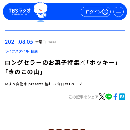
ログイン
マイページ
2021.08.05
木曜日
14:42
新規会員登録
ログイン
ライフスタイル・健康
ロングセラーのお菓子特集④「ポッキー」
「きのこの山」
いすゞ自動車 presents 檀れい 今日の1ページ
この記事をシェア
今日の番組表
週間番組表
トピックス
TBS Podcast