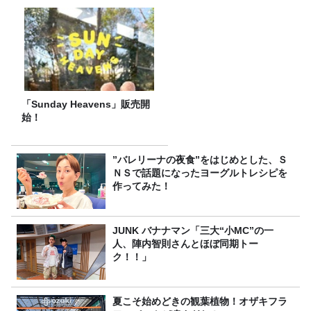
「Sunday Heavens」販売開
始！
”バレリーナの夜食”をはじめとした、Ｓ
ＮＳで話題になったヨーグルトレシピを
作ってみた！
JUNK バナナマン「三大“小MC”の一
人、陣内智則さんとほぼ同期トー
ク！！」
夏こそ始めどきの観葉植物！オザキフラ